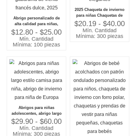
2025 Chaqueta de invierno
para niñas Chaquetas de
Abrigo personalizado de
invierno para niñas con
$20.19 - $40.00
alta calidad para niñas,
diseños elegantes
Mín. Cantidad
nuevo diseño, primavera y
$12.80 - $25.00
Mínima: 300 piezas
otoño, rosa, gabardina de
Mín. Cantidad
viento francés dulce, 2025
Mínima: 100 piezas
Abrigos para niñas
adolescentes, abrigo largo
estilo camisa para niña,
$29.90 - $60.00
abrigo de invierno para niña
Mín. Cantidad
de Europa
Mínima: 300 piezas