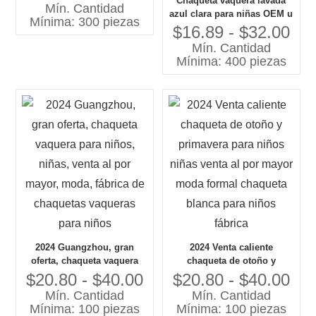
Chaqueta vaquera lavada
encargo de la gabardina del
Mín. Cantidad
azul clara para niñas OEM u
otoño de la correa
Mínima: 300 piezas
ODM con elegante detalle de
$16.89 - $32.00
lentejuelas rosadas
Mín. Cantidad
Chaquetas para niños OEM
Mínima: 400 piezas
o ODM con diseño elegante
2024 Guangzhou, gran
2024 Venta caliente
oferta, chaqueta vaquera
chaqueta de otoño y
para niños, niñas, venta al
primavera para niños niñas
$20.80 - $40.00
$20.80 - $40.00
por mayor, moda, fábrica de
venta al por mayor moda
Mín. Cantidad
Mín. Cantidad
chaquetas vaqueras para
formal chaqueta blanca para
Mínima: 100 piezas
Mínima: 100 piezas
niños
niños fábrica