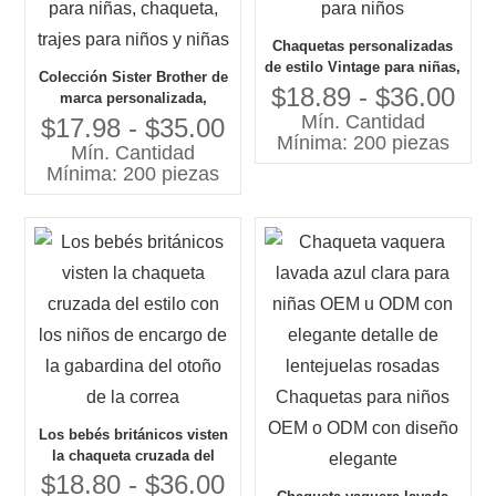
Chaquetas personalizadas
de estilo Vintage para niñas,
Colección Sister Brother de
Tweed rosa de moda con
$18.89 - $36.00
marca personalizada,
etiqueta privada con cuello
Mín. Cantidad
pantalones anchos de pana
$17.98 - $35.00
de piel y mezclilla para
Mínima: 200 piezas
para niños, suéter grueso,
Mín. Cantidad
niños
Tops, Blazers para niñas,
Mínima: 200 piezas
chaqueta, trajes para niños
y niñas
Los bebés británicos visten
la chaqueta cruzada del
estilo con los niños de
$18.80 - $36.00