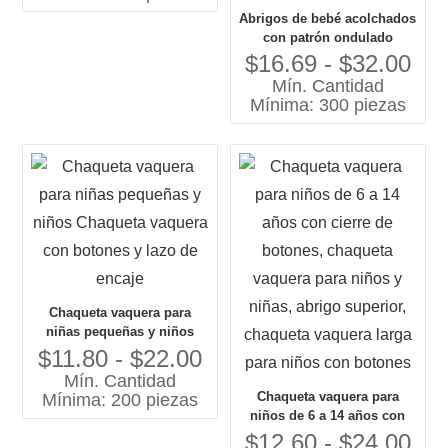
Abrigos de bebé acolchados
con patrón ondulado
personalizado para niños,
$16.69 - $32.00
chaqueta de invierno con
Mín. Cantidad
forro polar, chaquetas y
Mínima: 300 piezas
prendas de vestir para niñas
pequeñas, chaquetas para
bebés
Chaqueta vaquera para
niñas pequeñas y niños
Chaqueta vaquera con
$11.80 - $22.00
botones y lazo de encaje
Mín. Cantidad
Chaqueta vaquera para
Mínima: 200 piezas
niños de 6 a 14 años con
cierre de botones, chaqueta
$12.60 - $24.00