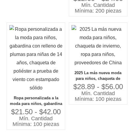
vaquera para niños y niñas,
Mín. Cantidad
abrigo superior, chaqueta
Mínima: 200 piezas
vaquera larga para niños
con botones
2025 La más nueva moda
para niños, chaqueta de
invierno, ropa para niños,
$28.89 - $56.00
proveedores de China
Mín. Cantidad
Ropa personalizada a la
Mínima: 100 piezas
moda para niños, gabardina
con relleno de plumas para
$21.50 - $42.00
niñas de 14 años, chaqueta
Mín. Cantidad
de poliéster a prueba de
Mínima: 100 piezas
viento con estampado
sólido