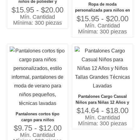
niños de poliéster y
Ropa de moda
algodón lavados de nuevo
$15.95 - $20.00
personalizada para niños en
diseño con logotipo
Mín. Cantidad
Guangzhou, pantalones
$15.95 - $20.00
impreso para el verano
Mínima: 300 piezas
vaqueros de mezclilla de
Mín. Cantidad
alta calidad, piernas anchas,
Mínima: 300 piezas
nuevo diseño
Pantalones Cargo Casual
Niños para Niñas 12 Años y
Niños Tallas Grandes
$14.64 - $18.00
Pantalones cortos tipo
Técnicas Lavadas
Mín. Cantidad
cargo para niños
Mínima: 300 piezas
personalizados, estilo
$9.75 - $12.00
informal, pantalones de
Mín. Cantidad
moda de verano para niños