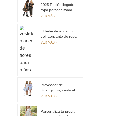
2025 Recién llegado,
ropa personalizada
para niños, vestido
VER MÁS
informal con
estampado de
leopardo y logotipo
El bebé de encargo
personalizado,
del fabricante de ropa
decoración larga de
confiable del OEM y
VER MÁS
seda tejida de una
del ODM viste el
pieza de 7 a 6 años
mameluco del algodón
con un estampado
floral por todas partes
Proveedor de
Guangzhou, venta al
por mayor
VER MÁS
personalizada,
conjunto de ropa para
niños, fabricante de
Personaliza tu propia
series, ropa para