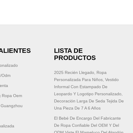
ALIENTES
LISTA DE
PRODUCTOS
onalizado
2025 Recién Llegado, Ropa
m/odm
Personalizada Para Niños, Vestido
enta
Informal Con Estampado De
Leopardo Y Logotipo Personalizado,
g Ropa Oem
Decoración Larga De Seda Tejida De
n Guangzhou
Una Pieza De 7 A 6 Años
El Bebé De Encargo Del Fabricante
De Ropa Confiable Del OEM Y Del
alizada
ODM Viste El Mameluco Del Algodón