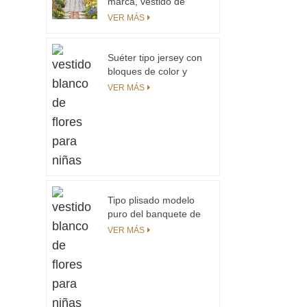
marca, vestido de
niños, vestidos para
verano 20265 para
VER MÁS
niñas
niñas, vestidos de
manga corta para
niñas pequeñas con
Suéter tipo jersey con
fruncido
bloques de color y
sensación suave al
VER MÁS
tacto de último diseño
para niñas
Tipo plisado modelo
puro del banquete de
boda de encargo del
VER MÁS
vestido de princesa de
la muchacha de los
niños