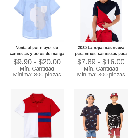
Venta al por mayor de
2025 La ropa más nueva
camisetas y polos de manga
para niños, camisetas para
corta de lino azul claro para
niños, polo para niños
$9.90 - $20.00
$7.89 - $16.00
niños, Jersey de secado
Mín. Cantidad
Mín. Cantidad
rápido de estilo informal a
Mínima: 300 piezas
Mínima: 300 piezas
la moda para niños