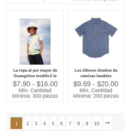
patrón de hojas de verano
muchachos
La ropa al por mayor de
Los últimos diseños de
Guangzhou modificó la
camisas lavables
ropa para requisitos
personalizadas para niños,
$7.90 - $16.00
$9.69 - $20.00
particulares de 2025 niños
camisa vaquera ligera de
Mín. Cantidad
Mín. Cantidad
de la camiseta del teñido
cambray de manga corta
Mínima: 300 piezas
Mínima: 200 piezas
anudado del verano
con cuello, camisa para
niños con botón frontal
1
2
3
4
5
6
7
8
9
10