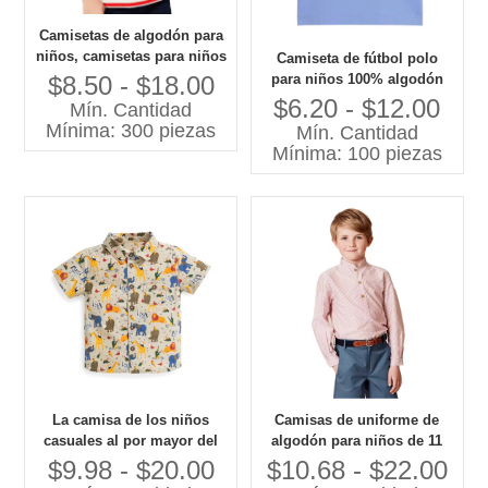
Camisetas de algodón para
niños, camisetas para niños
Camiseta de fútbol polo
de 12 años, camiseta para
$8.50 - $18.00
para niños 100% algodón
niños
personalizada Ropa para
$6.20 - $12.00
Mín. Cantidad
niños China ofrece servicios
Mínima: 300 piezas
Mín. Cantidad
de diseño únicos Fábrica de
Mínima: 100 piezas
ropa para niños
La camisa de los niños
Camisas de uniforme de
casuales al por mayor del
algodón para niños de 11
estilo con la moda de lujo
años, informales y formales,
$9.98 - $20.00
$10.68 - $22.00
imprime las nuevas camisas
Top a rayas transpirable con