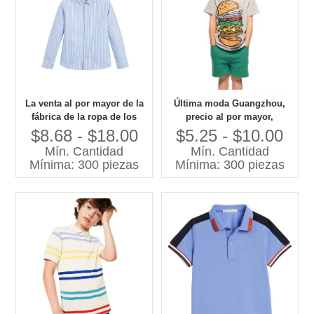
La venta al por mayor de la
Última moda Guangzhou,
fábrica de la ropa de los
precio al por mayor,
niños de los muchachos de
camiseta personalizada con
$8.68 - $18.00
$5.25 - $10.00
la camiseta de los niños
estampado de
Mín. Cantidad
Mín. Cantidad
viste la ropa de encargo de
hamburguesas para niños,
Mínima: 300 piezas
Mínima: 300 piezas
la marca
camisetas de algodón de
manga corta para niños de
verano