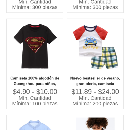
Mín. Cantidad
Mín. Cantidad
del muchacho del modelo
técnicas bordadas para
Mínima: 300 piezas
Mínima: 300 piezas
de la historieta
verano
Camiseta 100% algodón de
Nuevo bestseller de verano,
Guangzhou para niños,
gran oferta, camiseta
Jersey informal con cuello
informal con cuello redondo
$4.90 - $10.00
$11.89 - $24.00
redondo y patrón de
para niños, 100% algodón,
Mín. Cantidad
Mín. Cantidad
lentejuelas, fábrica de ropa
Jersey de alta calidad,
Mínima: 100 piezas
Mínima: 200 piezas
para niños de 30 años
conjunto de ropa estampada
de manga corta para niños