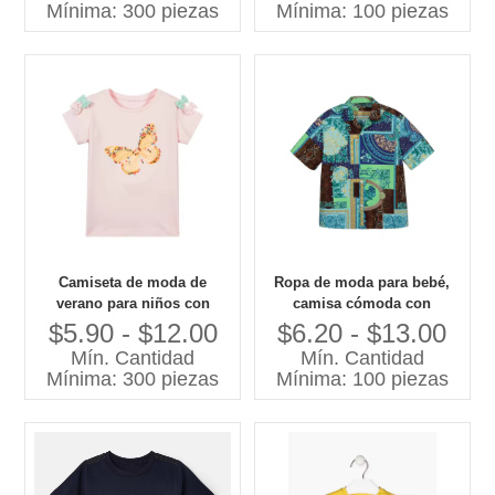
Mínima: 300 piezas
Mínima: 100 piezas
informal, ropa para niños de
pequeños, camisetas
Guangzhou
coloridas con tinte
Camiseta de moda de
Ropa de moda para bebé,
verano para niños con
camisa cómoda con
bonita camiseta de algodón
estampado de estilo
$5.90 - $12.00
$6.20 - $13.00
con lentejuelas y estampado
coreano, patrón de dibujos
Mín. Cantidad
Mín. Cantidad
de mariposas para niñas
animados de primavera
Mínima: 300 piezas
Mínima: 100 piezas