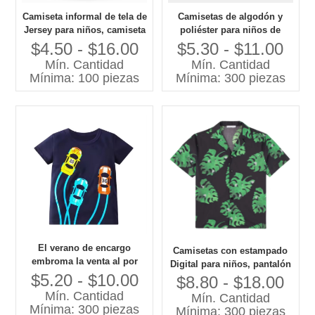
Camiseta informal de tela de
Camisetas de algodón y
Jersey para niños, camiseta
poliéster para niños de
informal de algodón de alta
Guangzhou, polos con
$4.50 - $16.00
$5.30 - $11.00
calidad para niños
logotipo personalizado,
Mín. Cantidad
Mín. Cantidad
camisetas y polos para
Mínima: 100 piezas
Mínima: 300 piezas
niños con rayas azules y
rayas rojas en contraste
El verano de encargo
Camisetas con estampado
embroma la venta al por
Digital para niños, pantalón
mayor linda del top de la
$5.20 - $10.00
corto informal de tejido
$8.80 - $18.00
ropa de la manga corta
suave con cuello de manga,
Mín. Cantidad
Mín. Cantidad
impresa historieta de la
con logotipo personalizado,
Mínima: 300 piezas
Mínima: 300 piezas
camiseta de algodón de los