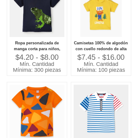
Ropa personalizada de
Camisetas 100% de algodón
manga corta para niños,
con cuello redondo de alta
camiseta de 12 años de
calidad para niños, Jersey
$4.20 - $8.00
$7.45 - $16.00
Color negro, camiseta con
informal con estampado de
Mín. Cantidad
Mín. Cantidad
gráfico de lagarto bordado
animales, transpirable y de
Mínima: 300 piezas
Mínima: 100 piezas
con lentejuelas
secado rápido, de talla
grande disponible