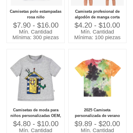
Camisetas polo estampadas
Camiseta profesional de
rosa niño
algodón de manga corta
para niños de Guangzhou al
$7.90 - $16.00
$4.20 - $10.00
por mayor
Mín. Cantidad
Mín. Cantidad
Mínima: 300 piezas
Mínima: 100 piezas
Camisetas de moda para
2025 Camiseta
niños personalizadas OEM,
personalizada de verano
últimos diseños de
con teñido anudado para
$4.80 - $10.00
$9.89 - $20.00
camisetas para niños, tela
niños, Top informal de
Mín. Cantidad
Mín. Cantidad
100% de algodón, estilo
Jersey para niños