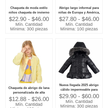
Chaqueta de moda estilo
Abrigo largo informal para
niños chaqueta de invierno
niñas de Europa y América,
abrigos de piel sintética de
superventas, con cierre de
$22.90 - $46.00
$27.80 - $46.00
leopardo
cremallera, cuello
Mín. Cantidad
Mín. Cantidad
desmontable, dobladillo
Mínima: 300 piezas
Mínima: 100 piezas
con volantes, prendas de
vestir exteriores perfectas
Nueva llegada 2025 abrigo
Chaqueta de abrigo de lana
cálido impermeable para
personalizada de alta
niños y niñas con pantalón
$29.90 - $60.00
calidad para niñas grandes,
$12.88 - $26.00
de traje
Mín. Cantidad
ropa para niños de buena
Mín. Cantidad
Mínima: 300 piezas
calidad para equipamiento