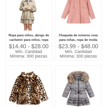
Ropa para niños, abrigo de
Chaqueta de invierno rosa
cachemir para niños, ropa
para niñas, ropa de moda
barata para niños al por
personalizable para niños,
$14.40 - $28.00
$23.99 - $48.00
mayor de China
abrigos y prendas de vestir
Mín. Cantidad
Mín. Cantidad
directos de fábrica, marca
Mínima: 300 piezas
Mínima: 300 piezas
de alta calidad