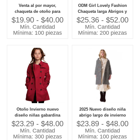
Venta al por mayor,
ODM Girl Lovely Fashion
chaqueta de otoño para
Chaqueta larga Abrigos y
niñas, estilo informal, tela
prendas de vestir para niñas
$19.90 - $40.00
$25.36 - $52.00
de poliéster, ropa
30 años de fábrica de ropa
Mín. Cantidad
Mín. Cantidad
impermeable para niños,
infantil personalizada de
Mínima: 100 piezas
Mínima: 200 piezas
más vendida en Europa,
alta calidad
América
Otoño Invierno nuevo
2025 Nuevo diseño niña
diseño niñas gabardina
abrigo largo de invierno
larga hermoso Color rojo
abrigo para niños fábrica
$23.29 - $48.00
$23.89 - $48.00
abrigo largo de moda con
Mín. Cantidad
Mín. Cantidad
técnicas impresas
Mínima: 300 piezas
Mínima: 100 piezas