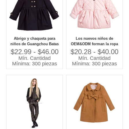
Abrigo y chaqueta para
Los nuevos niños de
niños de Guangzhou Batas
OEM&ODM forman la ropa
de laboratorio OEM OEM
que los niños cubren el
$22.99 - $46.00
$20.28 - $40.00
para niños Abrigo de
abrigo de invierno rosado
Mín. Cantidad
Mín. Cantidad
invierno para niños con
de las muchachas de la
Mínima: 300 piezas
Mínima: 300 piezas
patrón puro con capucha
capa de los niños del
OEM
invierno del OEM