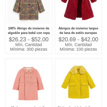
100% Abrigo de invierno de
Abrigos de invierno largos
algodón para bebé con ropa
de lana de estilo europeo
de estambre para niños con
para niñas, trajes bordados
$26.23 - $52.00
$20.69 - $42.00
estampado de cuadros
para niños
Mín. Cantidad
Mín. Cantidad
Mínima: 300 piezas
Mínima: 100 piezas