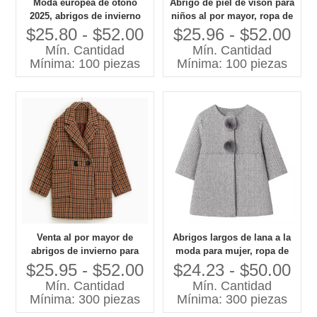
Moda europea de otoño
Abrigo de piel de visón para
2025, abrigos de invierno
niños al por mayor, ropa de
para niños, abrigo largo de
marca para niñas de
$25.80 - $52.00
$25.96 - $52.00
Cachemira para niñas
longitud larga
Mín. Cantidad
Mín. Cantidad
Mínima: 100 piezas
Mínima: 100 piezas
Venta al por mayor de
Abrigos largos de lana a la
abrigos de invierno para
moda para mujer, ropa de
adolescentes, ropa de lana
abrigo para niñas y niños,
$25.95 - $52.00
$24.23 - $50.00
larga de estilo moderno con
30 años, fábrica de ropa
Mín. Cantidad
Mín. Cantidad
cierre de un solo pecho
para niños de alta calidad
Mínima: 300 piezas
Mínima: 300 piezas