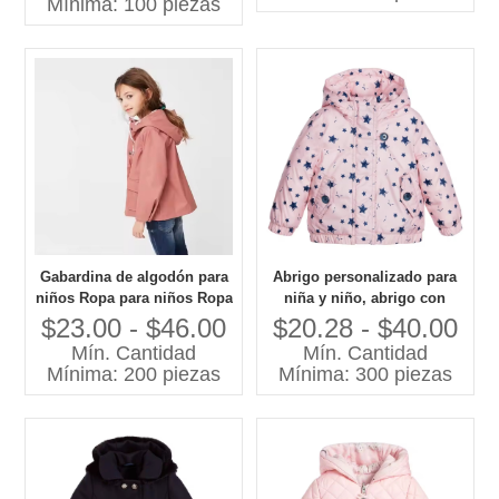
Mínima: 100 piezas
de Boutique
Gabardina de algodón para
Abrigo personalizado para
niños Ropa para niños Ropa
niña y niño, abrigo con
de invierno de China
estampado de estrellas,
$23.00 - $46.00
$20.28 - $40.00
abrigo de algodón para
Mín. Cantidad
Mín. Cantidad
niña, estilo informal de
Mínima: 200 piezas
Mínima: 300 piezas
manga larga con capucha