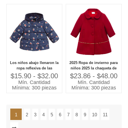
Los niños abajo llenaron la
2025 Ropa de invierno para
ropa reflexiva de las
niños 2025 la chaqueta de
chaquetas del invierno del
lana clásica 2025
$15.90 - $32.00
$23.86 - $48.00
abrigo de invierno de China
Mín. Cantidad
Mín. Cantidad
Mínima: 300 piezas
Mínima: 300 piezas
1
2
3
4
5
6
7
8
9
10
11