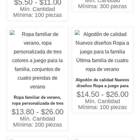
Mín. Cantidad
$5.50 - $11.00
Mínima: 300 piezas
vestidos, conjuntos de ropa
Mín. Cantidad
familiar
Mínima: 100 piezas
Algodón de calidad Nuevos
diseños Ropa a juego para
la familia Última familia de
$14.50 - $26.00
Ropa familiar de verano,
cuatro ropa de verano
Mín. Cantidad
ropa personalizada de tres
Mínima: 100 piezas
colores a juego para la
$13.80 - $26.00
familia, conjuntos de cuatro
Mín. Cantidad
prendas de verano
Mínima: 200 piezas