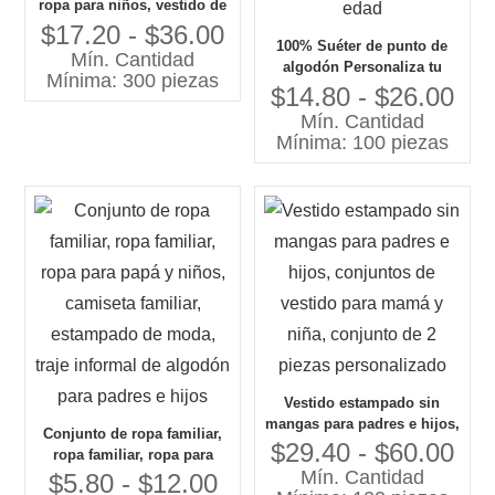
ropa para niños, vestido de
encaje para madre e hija,
$17.20 - $36.00
100% Suéter de punto de
trajes para mamá y yo
Mín. Cantidad
algodón Personaliza tu
Mínima: 300 piezas
propio diseño Mamá y yo
$14.80 - $26.00
Suéteres a juego para la
Mín. Cantidad
familia para niñas Niños de
Mínima: 100 piezas
grupo de edad
Vestido estampado sin
mangas para padres e hijos,
Conjunto de ropa familiar,
conjuntos de vestido para
$29.40 - $60.00
ropa familiar, ropa para
mamá y niña, conjunto de 2
Mín. Cantidad
papá y niños, camiseta
$5.80 - $12.00
piezas personalizado