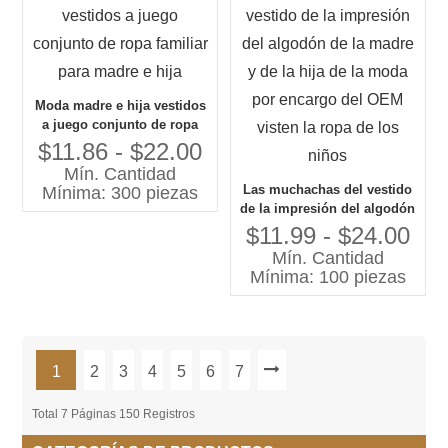
Moda madre e hija vestidos
a juego conjunto de ropa
familiar para madre e hija
$11.86 - $22.00
Mín. Cantidad
Las muchachas del vestido
Mínima: 300 piezas
de la impresión del algodón
de la madre y de la hija de
$11.99 - $24.00
la moda por encargo del
Mín. Cantidad
OEM visten la ropa de los
Mínima: 100 piezas
niños
1
2
3
4
5
6
7
Total 7 Páginas 150 Registros