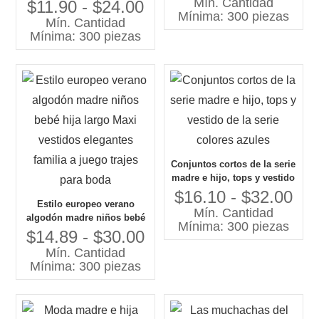
Mín. Cantidad
vestidos a juego para mamá
$11.90 - $24.00
Mínima: 300 piezas
e hija, trajes para mamá y
Mín. Cantidad
yo
Mínima: 300 piezas
Conjuntos cortos de la serie
madre e hijo, tops y vestido
de la serie colores azules
$16.10 - $32.00
Estilo europeo verano
Mín. Cantidad
algodón madre niños bebé
Mínima: 300 piezas
hija largo Maxi vestidos
$14.89 - $30.00
elegantes familia a juego
Mín. Cantidad
trajes para boda
Mínima: 300 piezas